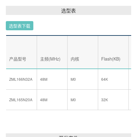
选型表
选型表下载
产品型号
主频(MHz)
内核
Flash(KB)
RA
ZML166N32A
48M
M0
64K
8K
ZML165N20A
48M
M0
32K
4K