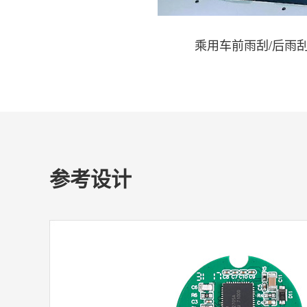
乘用车前雨刮/后雨
参考设计