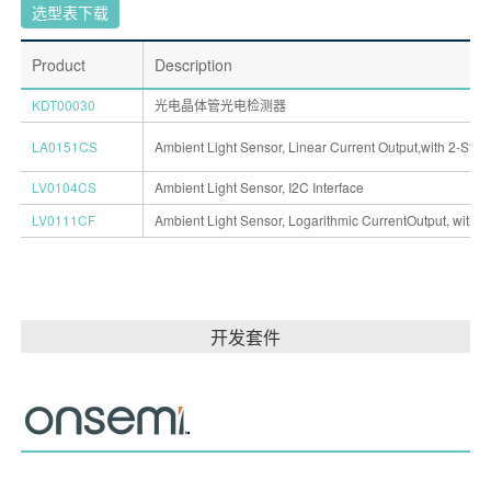
选型表下载
Product
Description
KDT00030
光电晶体管光电检测器
LA0151CS
Ambient Light Sensor, Linear Current Output,with 2-Stag
LV0104CS
Ambient Light Sensor, I2C Interface
LV0111CF
Ambient Light Sensor, Logarithmic CurrentOutput, with 
开发套件