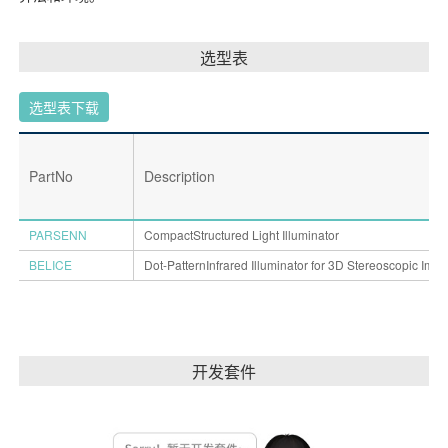
选型表
选型表下载
PartNo
Description
PARSENN
CompactStructured Light Illuminator
BELICE
Dot-PatternInfrared Illuminator for 3D Stereoscopic Ima
开发套件