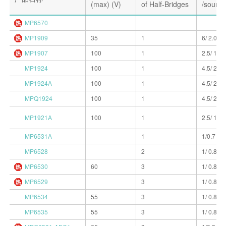
(max) (V)
of Half-Bridges
/source
MP6570
MP1909
35
1
6/ 2.0
MP1907
100
1
2.5/ 1.5
MP1924
100
1
4.5/ 2.6
MP1924A
100
1
4.5/ 2.6
MPQ1924
100
1
4.5/ 2.6
MP1921A
100
1
2.5/ 1.5
MP6531A
1
1/0.7
MP6528
2
1/ 0.8
MP6530
60
3
1/ 0.8
MP6529
3
1/ 0.8
MP6534
55
3
1/ 0.8
MP6535
55
3
1/ 0.8